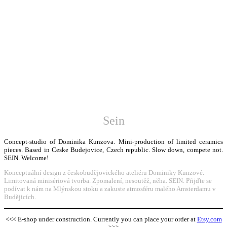
Sein
Concept-studio of Dominika Kunzova. Mini-production of limited ceramics
pieces. Based in Ceske Budejovice, Czech republic. Slow down, compete not.
SEIN. Welcome!
Konceptuální design z českobudějovického ateliéru Dominiky Kunzové.
Limitovaná minisériová tvorba. Zpomalení, nesoutěž, něha. SEIN. Přijďte se
podívat k nám na Mlýnskou stoku a zakuste atmosféru malého Amsterdamu v
Budějicích.
<<< E-shop under construction. Currently you can place your order at
Etsy.com